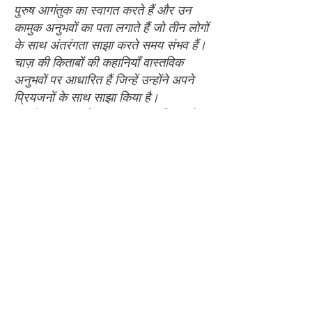
पुरुष आगंतुक का स्वागत करते हैं और उन
कामुक अनुभवों का पता लगाते हैं जो तीन लोगों
के साथ अंतरंगता साझा करते समय संभव हैं।
चाज़ की किताबों की कहानियाँ वास्तविक
अनुभवों पर आधारित हैं जिन्हें उन्होंने अपने
प्रियजनों के साथ साझा किया है।
अस्वीकरण: प्रत्येक पुस्तक एक महिला और
दो पुरुषों के बीच एक कामुक कहानी है।
श्रृंखला में 18 वर्ष से कम आयु के व्यक्तियों के
लिए अनुपयुक्त फुटेज शामिल हैं, जिनमें एम/
एम/एफ, एम/एफ और एम/एम यौन मुठभेड़
शामिल हैं।
मेरी सभी पुस्तकों के नमूनों के साथ एक नए
PDF के लिए मेरी वेबसाइट पर जाएँ। नमस्ते
कहो।" धन्यवाद।
© 2018 by Chaz Alexander.